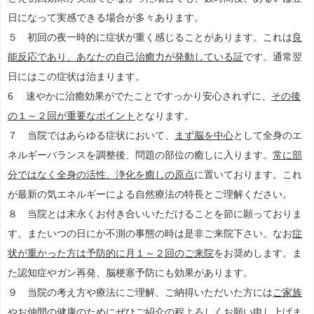
日になって実感できる場合が多々あります。
５ 初回の夜一時的に症状が重く感じることがあります。これは
良
能反応であり、あなたの自己治癒力が発動している証
です。通常翌
日にはこの症状は治まります。
6 速やかに治癒効果がでたことですっかり安心されずに、
その後
の１～２回が重要なポイント
となります。
７ 当院ではあらゆる症状において、
まず脳を中心
として全身のエ
ネルギーバランスを調整後、問題の部位の癒しに入ります。
常に部
分ではなく全身の活性、浄化を癒しの原点
に置いております。これ
が最新の気エネルギーによる自然療法の特長とご理解ください。
８ 当院とは末永くお付き合いいただけることを節に願っておりま
す。またいつの日にか不測の事態の時は是非ご来院下さい。なお
症
状が重かった方は予防的に月１～２回のご来院
をお奨めします。ま
た認知症やガン再発、脳梗塞予防にも効果があります。
９ 当院の考え方や療法にご理解、ご納得いただいた方には
ご家族
やお仲間
の健康のためにぜひご紹介の程よろしくお願い申し上げま