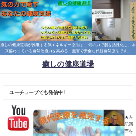
癒しの健康道場が推進する気エネルギー療法は、 気の力で脳を活性化し、本
来備わっている自然治癒力を高める、無害で安全な代替自然療法です。
癒しの健康道場
ユーチューブでも発信中 !
★左
記画
面を