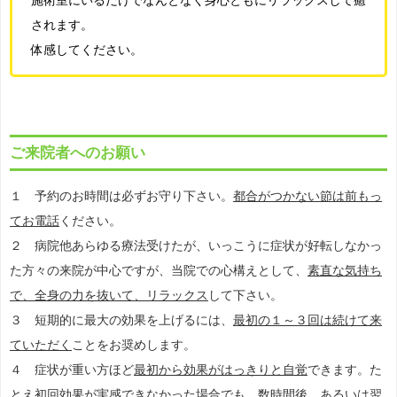
施術室にいるだけでなんとなく身心ともにリラックスして癒
されます。
体感してください。
ご来院者へのお願い
１ 予約のお時間は必ずお守り下さい。
都合がつかない節は前もっ
てお電話
ください。
２ 病院他あらゆる療法受けたが、いっこうに症状が好転しなかっ
た方々の来院が中心ですが、当院での心構えとして、
素直な気持ち
で、全身の力を抜いて、リラックス
して下さい。
３ 短期的に最大の効果を上げるには、
最初の１～３回は続けて来
ていただく
ことをお奨めします。
４ 症状が重い方ほど
最初から効果がはっきりと自覚
できます。た
とえ初回効果が実感できなかった場合でも、数時間後、あるいは翌