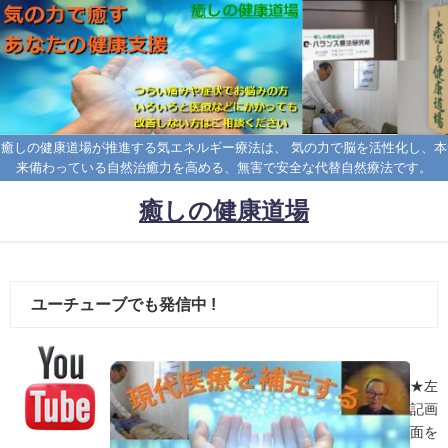
癒しの健康道場が推進する気エネルギー療法は、 気の力で脳を活性化し、本
来備わっている自然治癒力を高める、無害で安全な代替自然療法です。
癒しの健康道場
ユーチューブでも発信中 !
★左
記画
面を