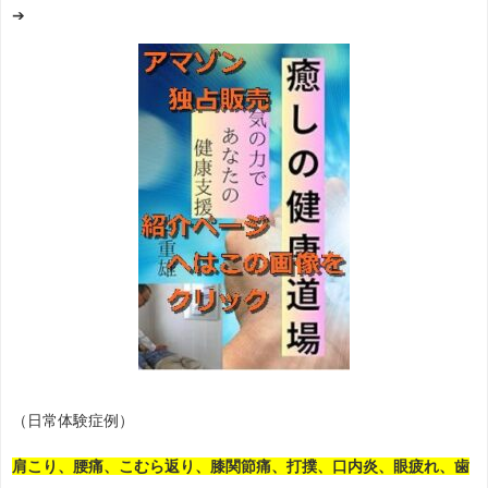
➔
（日常体験症例）
肩こり、腰痛、こむら返り、膝関節痛、打撲、口内炎、眼疲れ、歯