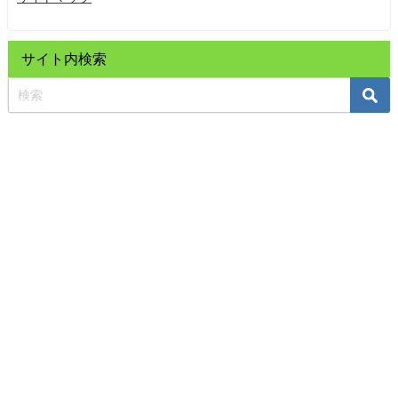
サイト内検索
ホーム
目的・方針
症例・改善例
気エネルギーセルフケア用具
プロフィール
注文・問合わせ
サイトマップ
Copyright © 2020 気功 市川｜新健康法/代替療法のパイオニア e・バランス
療法研究所「癒しの健康道場」All Rights Reserved.