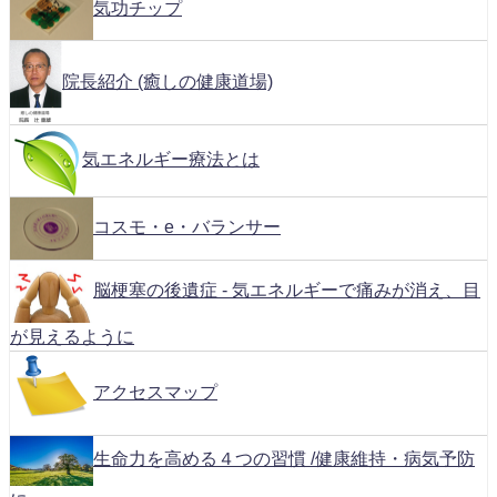
気功チップ
院長紹介 (癒しの健康道場)
気エネルギー療法とは
コスモ・e・バランサー
脳梗塞の後遺症 - 気エネルギーで痛みが消え、目
が見えるように
アクセスマップ
生命力を高める４つの習慣 /健康維持・病気予防