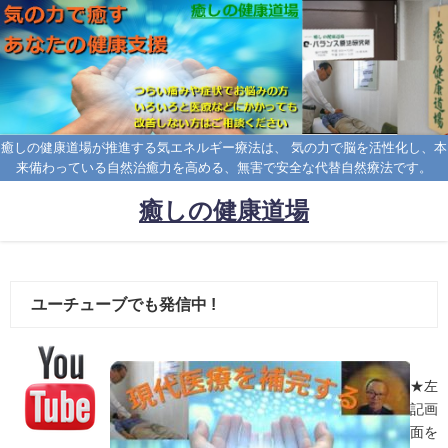
癒しの健康道場が推進する気エネルギー療法は、 気の力で脳を活性化し、本
来備わっている自然治癒力を高める、無害で安全な代替自然療法です。
癒しの健康道場
ユーチューブでも発信中 !
★左
記画
面を