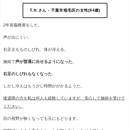
T.H.さん - 千葉市稲毛区の女性(84歳)
2
年前脳梗塞をした。
声が出にくい。
右足太もものしびれ、体が冷える。
施術で
声が普通に出せる
ようになった
。
右足のしびれもなくなった
。
しかし冷えはもう少し時間ががかるようだ。
後遺障の方を私は何人も経験していますが、安心して施術を受けて
ください。
目の視野が狭くなっても元にもどります。