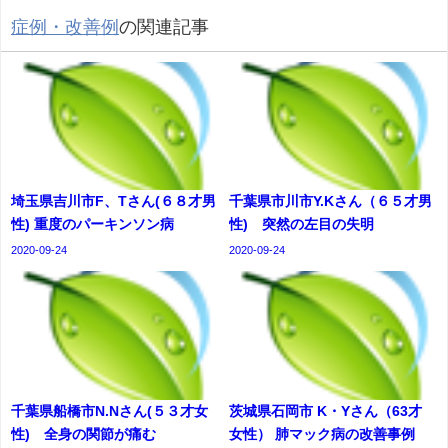
症例・改善例
の関連記事
埼玉県吉川市F、Tさん(６８才男
千葉県市川市Y.Kさん（６５才男
性) 重度のパーキンソン病
性) 突然の左目の失明
2020-09-24
2020-09-24
千葉県船橋市N.Nさん(５３才女
茨城県石岡市 K・Yさん（63才
性) 全身の関節が痛む
女性） 肺マック病の改善事例