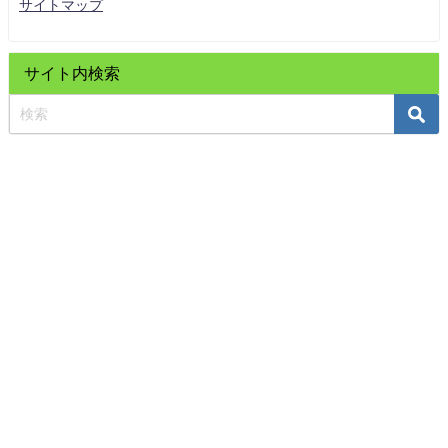
サイトマップ
サイト内検索
ホーム
目的・方針
症例・改善例
気エネルギーセルフケア用具
プロフィール
注文・問合わせ
サイトマップ
Copyright © 2020 気功 市川｜新健康法/代替療法のパイオニア e・バランス
療法研究所「癒しの健康道場」All Rights Reserved.