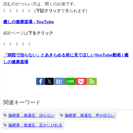
読むのがつらい方は、聞くのが楽です。
⇩ ⇩ ⇩ ⇩ ⇩ (
下記クリック
で見られます)
癒しの健康道場 - YouTube
紹介ページは
下をクリック
⇩ ⇩ ⇩ ⇩ ⇩
「病院で治らない」とあきらめる前に見てほしいYouTube動画 | 癒
しの健康道場
LINE
関連キーワード
脳梗塞 後遺症 治らない
脳梗塞 後遺症 声が出ない
脳梗塞 後遺症 足がしびれる