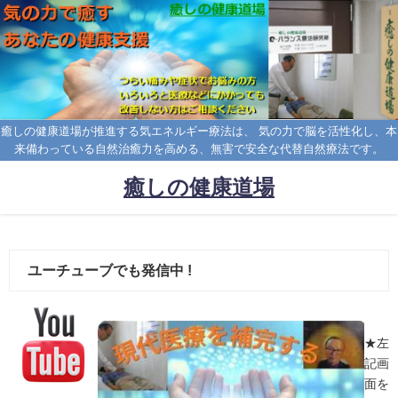
癒しの健康道場が推進する気エネルギー療法は、 気の力で脳を活性化し、本
来備わっている自然治癒力を高める、無害で安全な代替自然療法です。
癒しの健康道場
ユーチューブでも発信中 !
★左
記画
面を