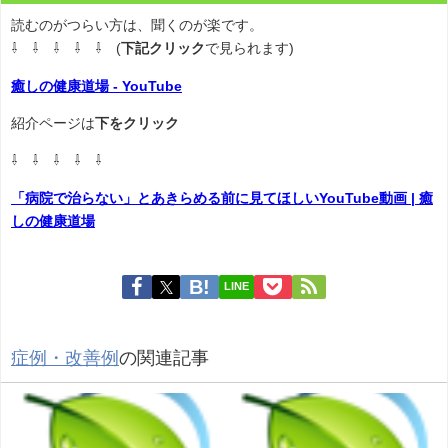
読むのがつらい方は、聞くのが楽です。
⇩ ⇩ ⇩ ⇩ ⇩ (
下記クリック
で見られます)
癒しの健康道場 - YouTube
紹介ページは
下をクリック
⇩ ⇩ ⇩ ⇩ ⇩
「病院で治らない」とあきらめる前に見てほしいYouTube動画 | 癒
しの健康道場
LINE
症例・改善例
の関連記事