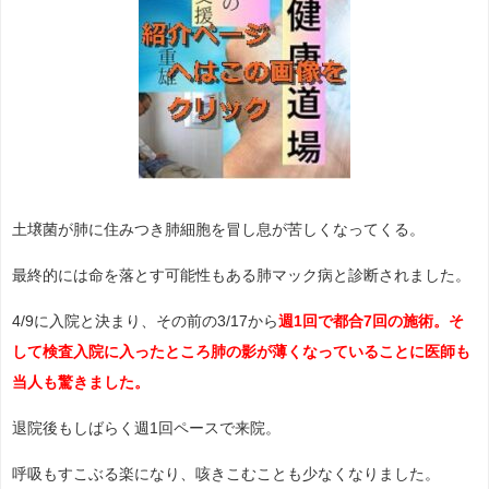
土壌菌が肺に住みつき肺細胞を冒し息が苦しくなってくる。
最終的には命を落とす可能性もある肺マック病と診断されました。
4/9に入院と決まり、その前の3/17から
週1回で都合7回の施術。そ
して検査入院に入ったところ肺の影が薄くなっていることに医師も
当人も驚きました。
退院後もしばらく週1回ペースで来院。
呼吸もすこぶる楽になり、咳きこむことも少なくなりました。