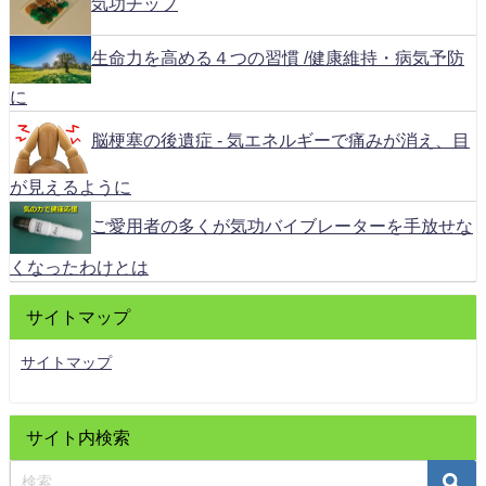
気功チップ
生命力を高める４つの習慣 /健康維持・病気予防
に
脳梗塞の後遺症 - 気エネルギーで痛みが消え、目
が見えるように
ご愛用者の多くが気功バイブレーターを手放せな
くなったわけとは
サイトマップ
サイトマップ
サイト内検索