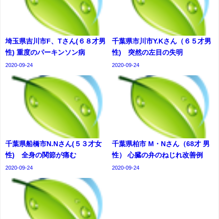
埼玉県吉川市F、Tさん(６８才男
千葉県市川市Y.Kさん（６５才男
性) 重度のパーキンソン病
性) 突然の左目の失明
2020-09-24
2020-09-24
千葉県船橋市N.Nさん(５３才女
千葉県柏市 M・Nさん（68才 男
性) 全身の関節が痛む
性） 心臓の弁のねじれ改善例
2020-09-24
2020-09-24