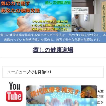
癒しの健康道場が推進する気エネルギー療法は、 気の力で脳を活性化し、本
来備わっている自然治癒力を高める、無害で安全な代替自然療法です。
癒しの健康道場
ユーチューブでも発信中 !
★左
記画
面を