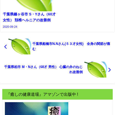
千葉県鎌ヶ谷市 S・Yさん（60才
女性） 頚椎ヘルニアの改善例
2020-09-24
千葉県船橋市N.Nさん(５３才女性) 全身の関節が痛
む
千葉県柏市 M・Nさん（68才 男性） 心臓の弁のねじ
れ改善例
『癒しの健康道場』アマゾンで出版中 !